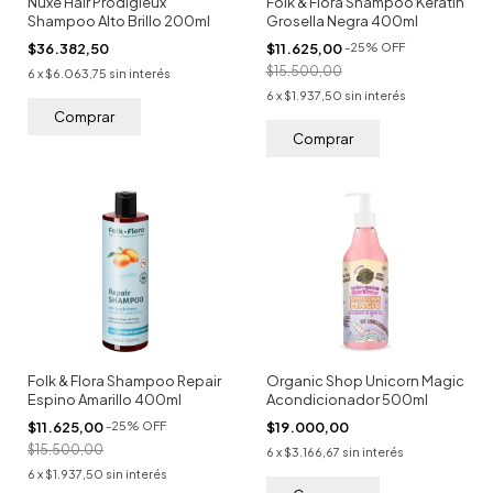
Nuxe Hair Prodigieux
Folk & Flora Shampoo Keratin
Shampoo Alto Brillo 200ml
Grosella Negra 400ml
$36.382,50
$11.625,00
-
25
%
OFF
$15.500,00
6
x
$6.063,75
sin interés
6
x
$1.937,50
sin interés
Folk & Flora Shampoo Repair
Organic Shop Unicorn Magic
Espino Amarillo 400ml
Acondicionador 500ml
$11.625,00
-
25
%
OFF
$19.000,00
$15.500,00
6
x
$3.166,67
sin interés
6
x
$1.937,50
sin interés