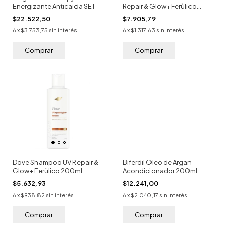
Energizante Anticaida SET
Repair & Glow+ Ferùlico
250ml
$22.522,50
$7.905,79
6
x
$3.753,75
sin interés
6
x
$1.317,63
sin interés
Dove Shampoo UV Repair &
Biferdil Oleo de Argan
Glow+ Ferùlico 200ml
Acondicionador 200ml
$5.632,93
$12.241,00
6
x
$938,82
sin interés
6
x
$2.040,17
sin interés