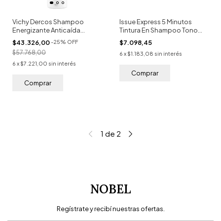
Vichy Dercos Shampoo
Issue Express 5 Minutos
Energizante Anticaída
Tintura En Shampoo Tono
200ml
Rubio
$43.326,00
-
25
%
OFF
$7.098,45
$57.768,00
6
x
$1.183,08
sin interés
6
x
$7.221,00
sin interés
1
de
2
NOBEL
Regístrate y recibí nuestras ofertas.