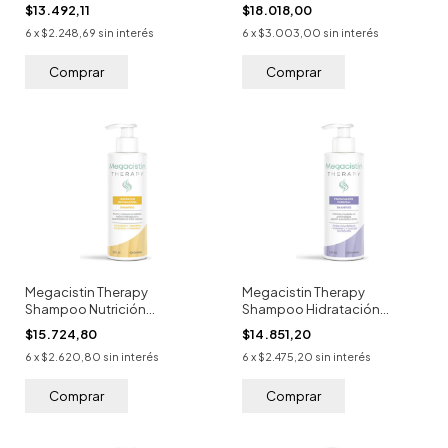
240ml
$13.492,11
$18.018,00
6
x
$2.248,69
sin interés
6
x
$3.003,00
sin interés
Megacistin Therapy
Megacistin Therapy
Shampoo Nutrición
Shampoo Hidratación
Reparadora 240ml
Esencial 240ml
$15.724,80
$14.851,20
6
x
$2.620,80
sin interés
6
x
$2.475,20
sin interés