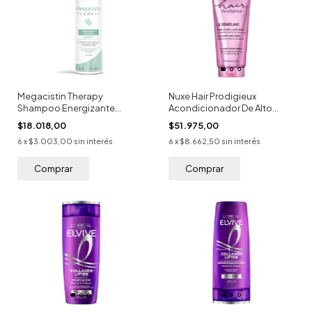
Megacistin Therapy
Nuxe Hair Prodigieux
Shampoo Energizante
Acondicionador De Alto
Anticaída 240ml
Brillo 200ml
$18.018,00
$51.975,00
6
x
$3.003,00
sin interés
6
x
$8.662,50
sin interés