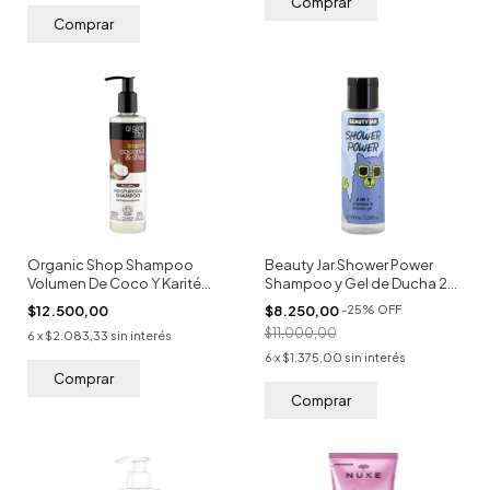
Organic Shop Shampoo
Beauty Jar Shower Power
Volumen De Coco Y Karité
Shampoo y Gel de Ducha 2
280ml
en 1 100ml
$12.500,00
$8.250,00
-
25
%
OFF
$11.000,00
6
x
$2.083,33
sin interés
6
x
$1.375,00
sin interés