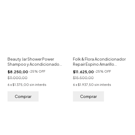
Beauty Jar Shower Power
Folk & Flora Acondicionador
Shampoo y Acondicionador
Repair Espino Amarillo
2 en 1 100ml
400ml
$8.250,00
-
25
%
OFF
$11.625,00
-
25
%
OFF
$11.000,00
$15.500,00
6
x
$1.375,00
sin interés
6
x
$1.937,50
sin interés