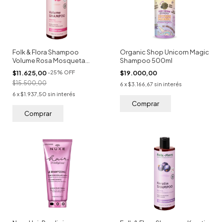
Folk & Flora Shampoo
Organic Shop Unicorn Magic
Volume Rosa Mosqueta
Shampoo 500ml
400ml
$11.625,00
-
25
%
OFF
$19.000,00
$15.500,00
6
x
$3.166,67
sin interés
6
x
$1.937,50
sin interés