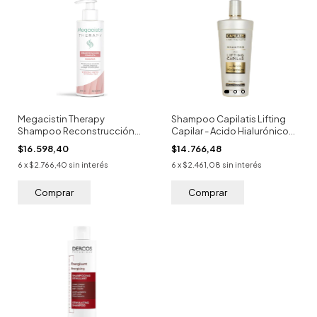
Megacistin Therapy
Shampoo Capilatis Lifting
Shampoo Reconstrucción
Capilar - Acido Hialurónico
Completa 240ml
350ml
$16.598,40
$14.766,48
6
x
$2.766,40
sin interés
6
x
$2.461,08
sin interés