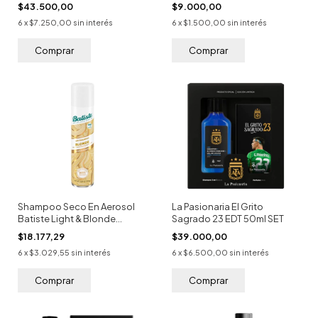
$43.500,00
$9.000,00
6
x
$7.250,00
sin interés
6
x
$1.500,00
sin interés
Shampoo Seco En Aerosol
La Pasionaria El Grito
Batiste Light & Blonde
Sagrado 23 EDT 50ml SET
Cabellos Rubios 108g
$18.177,29
$39.000,00
6
x
$3.029,55
sin interés
6
x
$6.500,00
sin interés