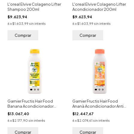
L'oreal Elvive Colageno Lifter
L'oreal Elvive Colageno Lifter
Shampoo 200ml
Acondicionador 200ml
$9.623,94
$9.623,94
6
x
$1.603,99
sin interés
6
x
$1.603,99
sin interés
Garnier Fructis Hair Food
Garnier Fructis Hair Food
Banana Acondicionador
Ananà Acondicionador Anti-
Fueza 300ml
quiebre 300ml
$13.067,40
$12.447,67
6
x
$2.177,90
sin interés
6
x
$2.074,61
sin interés