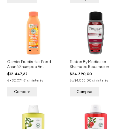
Garnier Fructis Hair Food
Triatop By Medicasp
Ananà Shampoo Anti-
Shampoo Reparacion
quiebre 300ml
400ml
$12.447,67
$24.390,00
6
x
$2.074,61
sin interés
6
x
$4.065,00
sin interés