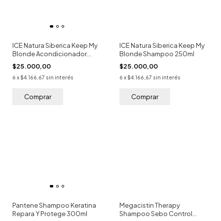
ICE Natura Siberica Keep My
ICE Natura Siberica Keep My
Blonde Acondicionador
Blonde Shampoo 250ml
250ml
$25.000,00
$25.000,00
6
x
$4.166,67
sin interés
6
x
$4.166,67
sin interés
Pantene Shampoo Keratina
Megacistin Therapy
Repara Y Protege 300ml
Shampoo Sebo Control