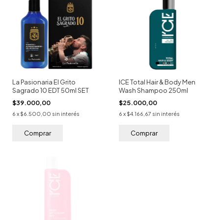
La Pasionaria El Grito
ICE Total Hair & Body Men
Sagrado 10 EDT 50ml SET
Wash Shampoo 250ml
$39.000,00
$25.000,00
6
x
$6.500,00
sin interés
6
x
$4.166,67
sin interés