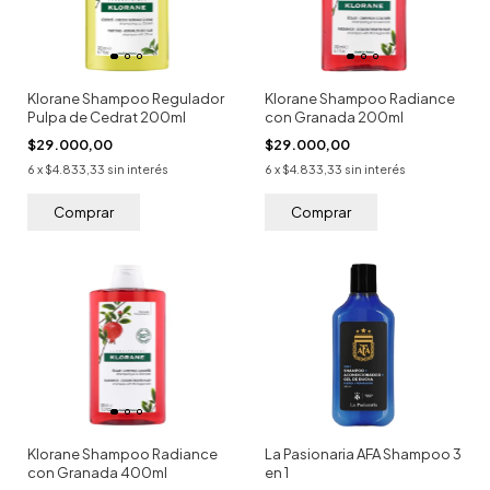
Klorane Shampoo Regulador
Klorane Shampoo Radiance
Pulpa de Cedrat 200ml
con Granada 200ml
$29.000,00
$29.000,00
6
x
$4.833,33
sin interés
6
x
$4.833,33
sin interés
Klorane Shampoo Radiance
La Pasionaria AFA Shampoo 3
con Granada 400ml
en 1