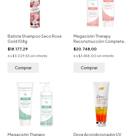
Batiste Shampoo Seco Rose
Megacistin Therapy
Gold 108g
Reconstrucciòn Completa
SET
$18.177,29
$20.748,00
6
x
$3.029,55
sin interés
6
x
$3.458,00
sin interés
Megacistin Therapy
Dove Acondicionador UV