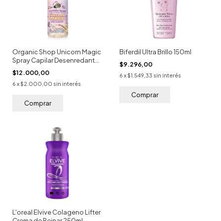
Organic Shop Unicorn Magic
Biferdil Ultra Brillo 150ml
Spray Capilar Desenredante
$9.296,00
500ml
$12.000,00
6
x
$1.549,33
sin interés
6
x
$2.000,00
sin interés
L'oreal Elvive Colageno Lifter
Crema de Peinar 250ml