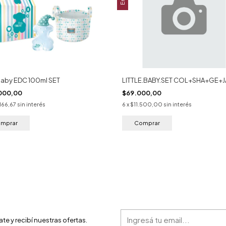
Baby EDC 100ml SET
LITTLE.BABY.SET COL+SHA+GE+J
000,00
$69.000,00
166,67
sin interés
6
x
$11.500,00
sin interés
ate y recibí nuestras ofertas.