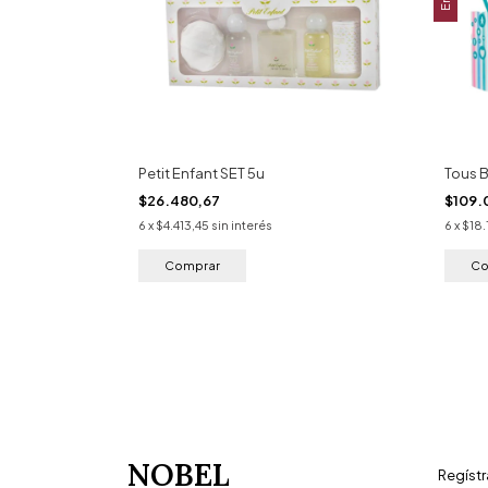
Petit Enfant SET 5u
Tous 
$26.480,67
$109.
6
x
$4.413,45
sin interés
6
x
$18.
NOBEL
Regístr