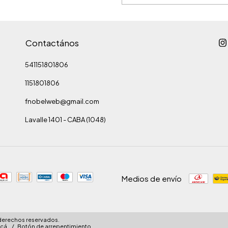
Contactános
541151801806
1151801806
fnobelweb@gmail.com
Lavalle 1401 - CABA (1048)
Medios de envío
 derechos reservados.
cá.
/
Botón de arrepentimiento