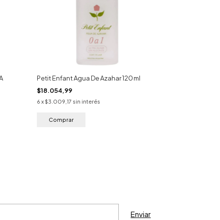
A
Petit Enfant Agua De Azahar 120 ml
$18.054,99
6
x
$3.009,17
sin interés