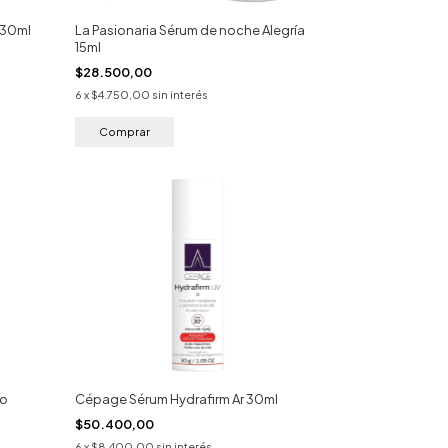
 30ml
La Pasionaria Sérum de noche Alegría
15ml
$28.500,00
6
x
$4.750,00
sin interés
do
Cépage Sérum Hydrafirm Ar 30ml
$50.400,00
6
x
$8.400,00
sin interés