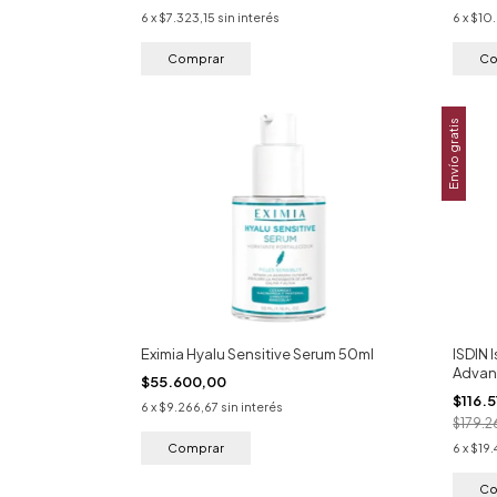
6
x
$7.323,15
sin interés
6
x
$10
Envío gratis
Eximia Hyalu Sensitive Serum 50ml
ISDIN 
Advan
$55.600,00
$116.
6
x
$9.266,67
sin interés
$179.
6
x
$19.
Co