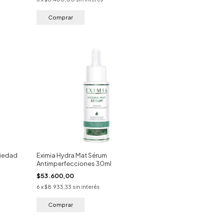
tiedad
Eximia Hydra Mat Sérum
Antimperfecciones 30ml
$53.600,00
6
x
$8.933,33
sin interés
Comprar