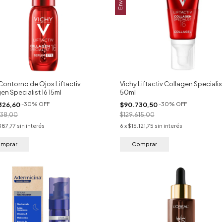
Contorno de Ojos Liftactiv
Vichy Liftactiv Collagen Specialis
en Specialist 16 15ml
50ml
326,60
-
30
%
OFF
$90.730,50
-
30
%
OFF
038,00
$129.615,00
387,77
sin interés
6
x
$15.121,75
sin interés