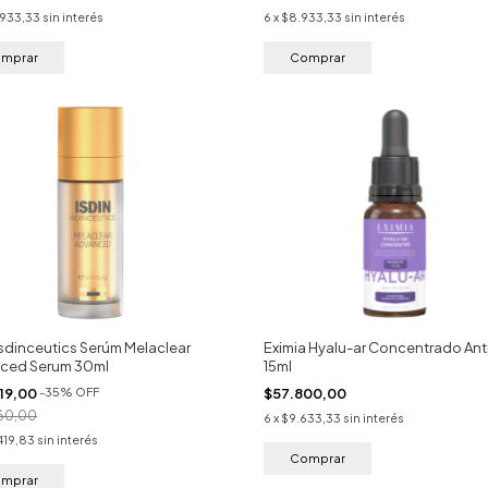
.933,33
sin interés
6
x
$8.933,33
sin interés
Isdinceutics Serúm Melaclear
Eximia Hyalu-ar Concentrado An
ced Serum 30ml
15ml
519,00
-
35
%
OFF
$57.800,00
260,00
6
x
$9.633,33
sin interés
419,83
sin interés
mprar