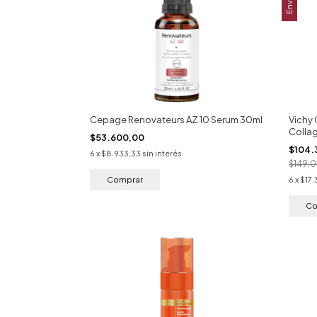
Cepage Renovateurs AZ 10 Serum 30ml
Vichy 
Collag
$53.600,00
$104.
6
x
$8.933,33
sin interés
$149.
6
x
$17.