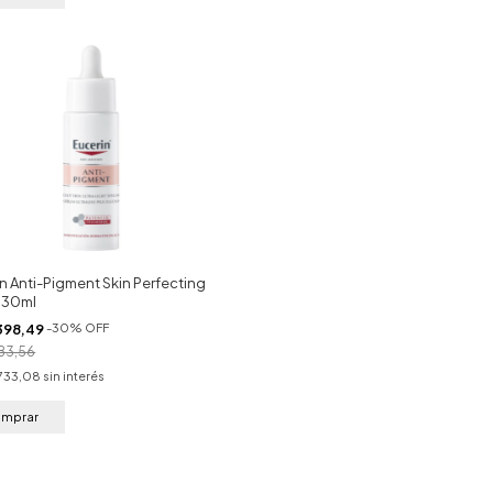
n Anti-Pigment Skin Perfecting
 30ml
398,49
-
30
%
OFF
83,56
.733,08
sin interés