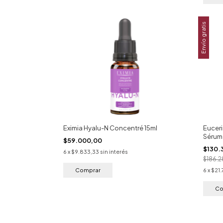
Envío gratis
Eximia Hyalu-N Concentré 15ml
Euceri
Sérum
$59.000,00
$130.
6
x
$9.833,33
sin interés
$186.2
6
x
$21