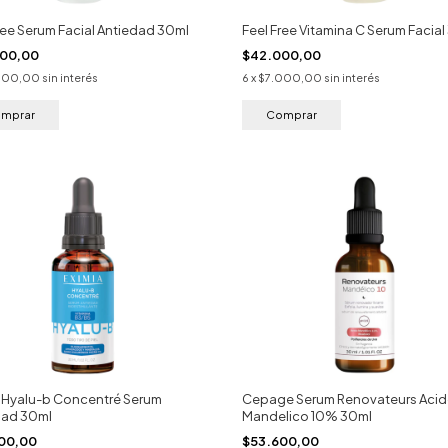
ree Serum Facial Antiedad 30ml
Feel Free Vitamina C Serum Facial
000,00
$42.000,00
000,00
sin interés
6
x
$7.000,00
sin interés
a Hyalu-b Concentré Serum
Cepage Serum Renovateurs Aci
dad 30ml
Mandelico 10% 30ml
00,00
$53.600,00