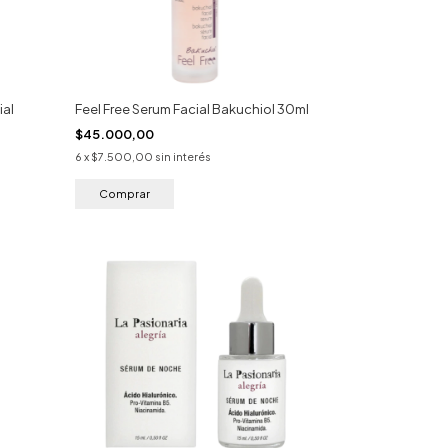
ial
Feel Free Serum Facial Bakuchiol 30ml
$45.000,00
6
x
$7.500,00
sin interés