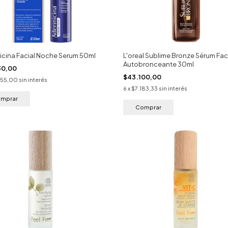
icina Facial Noche Serum 50ml
L'oreal Sublime Bronze Sérum Fac
Autobronceante 30ml
30,00
$43.100,00
655,00
sin interés
6
x
$7.183,33
sin interés