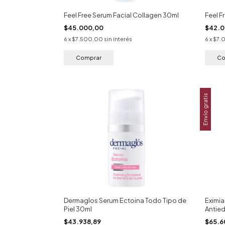
Feel Free Serum Facial Collagen 30ml
Feel F
$45.000,00
$42.
6
x
$7.500,00
sin interés
6
x
$7.
Envío gratis
Dermaglos Serum Ectoina Todo Tipo de
Eximi
Piel 30ml
Antie
$43.938,89
$65.6