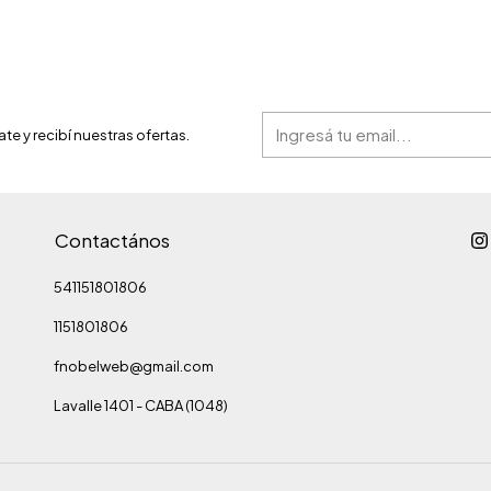
ate y recibí nuestras ofertas.
Contactános
541151801806
1151801806
fnobelweb@gmail.com
Lavalle 1401 - CABA (1048)