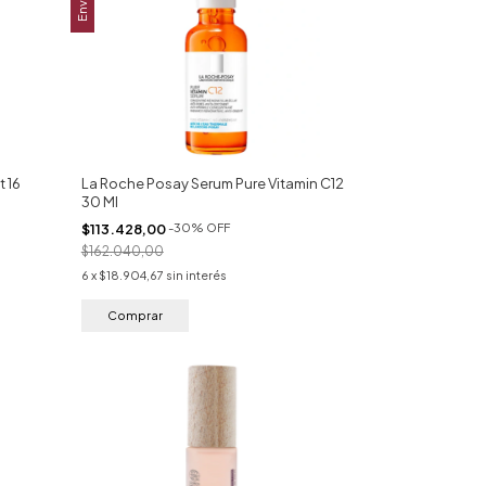
t 16
La Roche Posay Serum Pure Vitamin C12
30 Ml
$113.428,00
-
30
%
OFF
$162.040,00
6
x
$18.904,67
sin interés