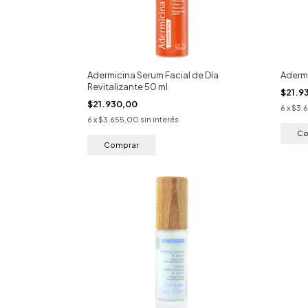
Adermicina Serum Facial de Día
Aderm
Revitalizante 50 ml
$21.9
$21.930,00
6
x
$3.
6
x
$3.655,00
sin interés