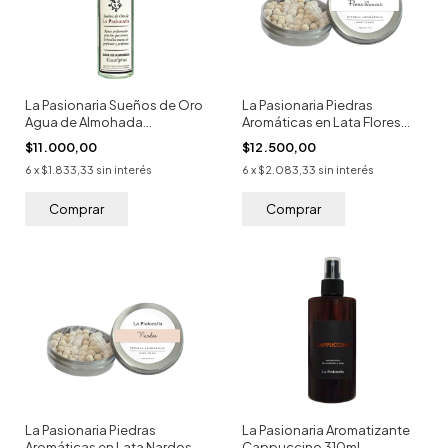
La Pasionaria Sueños de Oro
La Pasionaria Piedras
Agua de Almohada
Aromáticas en Lata Flores
Eucaliptus 75ml
Blancas 100g
$11.000,00
$12.500,00
6
x
$1.833,33
sin interés
6
x
$2.083,33
sin interés
La Pasionaria Piedras
La Pasionaria Aromatizante
Aromáticas en Lata Nardos
Cappuccino 310ml