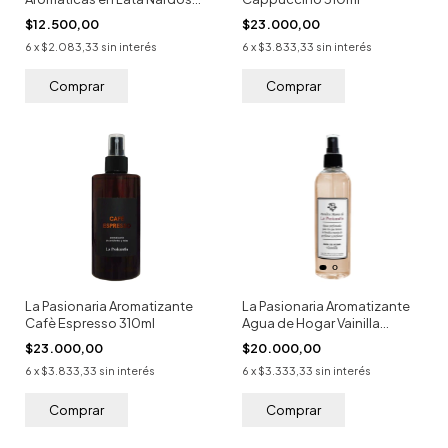
100g
$12.500,00
$23.000,00
6
x
$2.083,33
sin interés
6
x
$3.833,33
sin interés
La Pasionaria Aromatizante
La Pasionaria Aromatizante
Cafè Espresso 310ml
Agua de Hogar Vainilla
300ml
$23.000,00
$20.000,00
6
x
$3.833,33
sin interés
6
x
$3.333,33
sin interés