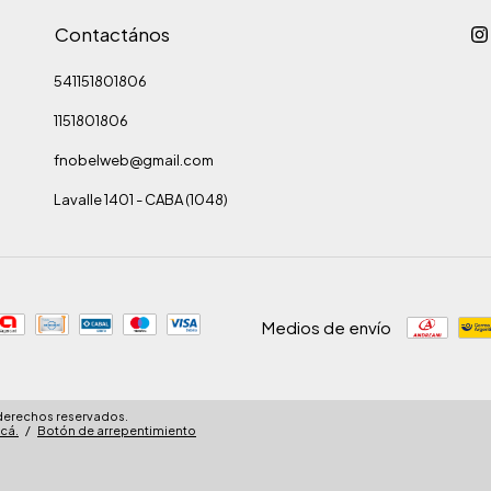
Contactános
541151801806
1151801806
fnobelweb@gmail.com
Lavalle 1401 - CABA (1048)
Medios de envío
 derechos reservados.
cá.
/
Botón de arrepentimiento