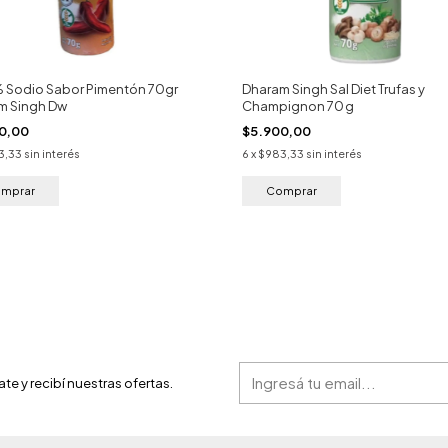
% Sodio Sabor Pimentón 70gr
Dharam Singh Sal Diet Trufas y
m Singh Dw
Champignon 70 g
0,00
$5.900,00
3,33
sin interés
6
x
$983,33
sin interés
ate y recibí nuestras ofertas.