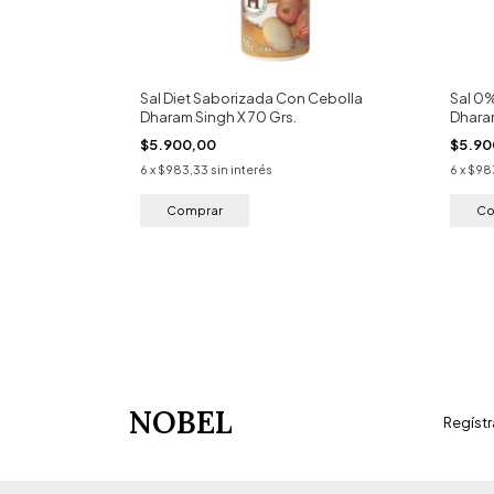
Sal Diet Saborizada Con Cebolla
Sal 0
Dharam Singh X 70 Grs.
Dhara
$5.900,00
$5.90
6
x
$983,33
sin interés
6
x
$98
NOBEL
Regístr