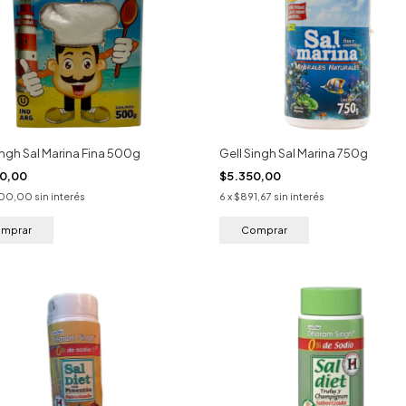
ingh Sal Marina Fina 500g
Gell Singh Sal Marina 750g
00,00
$5.350,00
500,00
sin interés
6
x
$891,67
sin interés