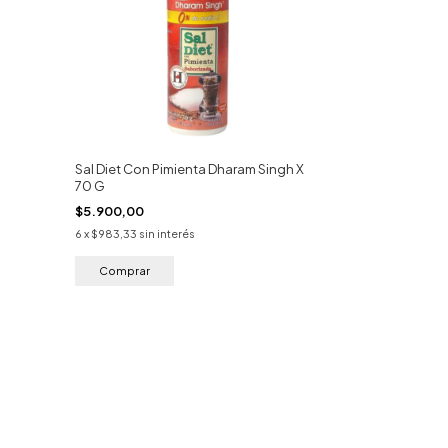
Sal Diet Con Pimienta Dharam Singh X
70 G
$5.900,00
6
x
$983,33
sin interés