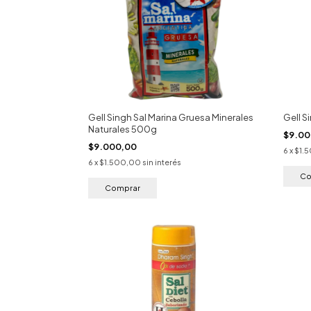
Gell Singh Sal Marina Gruesa Minerales
Gell S
Naturales 500g
$9.0
$9.000,00
6
x
$1.
6
x
$1.500,00
sin interés